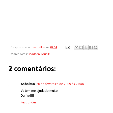
Gespostet von
herr.müller
às
04:14
Marcadores:
Madsen
,
Musik
2 comentários:
Anônimo
20 de fevereiro de 2009 às 21:48
Vc tem me ajudado muito
Danke!!!!
Responder