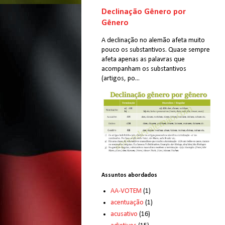
Declinação Gênero por
Gênero
A declinação no alemão afeta muito
pouco os substantivos. Quase sempre
afeta apenas as palavras que
acompanham os substantivos
(artigos, po...
Assuntos abordados
AA-VOTEM
(1)
acentuação
(1)
acusativo
(16)