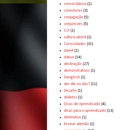
concordância
(1)
conectores
(3)
conjugação
(5)
conjuncoes
(5)
CsF
(1)
cultura alemã
(1)
Curiosidades
(31)
damit
(1)
dativo
(14)
declinação
(27)
demonstrativos
(1)
Denglisch
(1)
der die ou das?
(11)
Desafio
(1)
dialetos
(1)
Dicas de Aprendizado
(4)
dicas para o aprendizado
(13)
diminutivo
(1)
Ensinar alemão
(1)