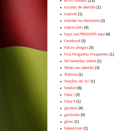
erros comuns
(13)
escolas de alemão
(1)
esporte
(1)
estudar na Alemanha
(2)
expressões
(4)
Faça sua PERGUNTA aqui
(4)
Facebook
(3)
Falsos amigos
(5)
FAQ Perguntas Frequentes
(1)
ferramentas online
(1)
filmes em alemão
(3)
fluência
(1)
funções do 'es'
(1)
futebol
(6)
Futur I
(3)
Futur II
(1)
genitivo
(4)
gerúndio
(5)
gírias
(1)
haben/sein
(1)