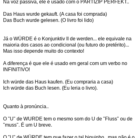
Na voz passiva, ele é usado com o PARTIZIP PERFEKT..
Das Haus wurde gekauft. (A casa foi comprada)
Das Buch wurde gelesen. (O livro foi lido)
Já o WÜRDE é o Konjunktiv II de werden... ele equivale na
maioria dos casos ao condicional (ou futuro do pretérito)...
Mas isso depende muito do contexto!
A diferença é que ele é usado em geral com um verbo no
INFINITIVO!
Ich würde das Haus kaufen. (Eu compraria a casa)
Ich würde das Buch lesen. (Eu leria o livro).
Quanto à pronúncia..
O "U" de WURDE tem o mesmo som do U de "Fluss" ou de
"muss". É um U breve.
O "U" de WÜRDE tem que fazer o tal biquinho.. mas não é o