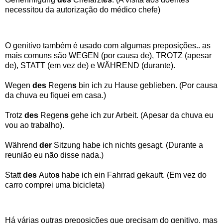
necessitou da autorização do médico chefe)
O genitivo também é usado com algumas preposições.. as
mais comuns são WEGEN (por causa de), TROTZ (apesar
de), STATT (em vez de) e WÄHREND (durante).
Wegen
des
Regen
s
bin ich zu Hause geblieben. (Por causa
da chuva eu fiquei em casa.)
Trotz
des
Regen
s
gehe ich zur Arbeit. (Apesar da chuva eu
vou ao trabalho).
Während
der
Sitzung habe ich nichts gesagt. (Durante a
reunião eu não disse nada.)
Statt
des
Auto
s
habe ich ein Fahrrad gekauft. (Em vez do
carro comprei uma bicicleta)
Há várias outras preposições que precisam do genitivo, mas