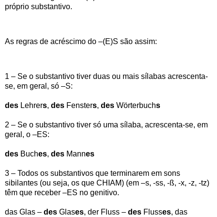
próprio substantivo.
As regras de acréscimo do –(E)S são assim:
1 – Se o substantivo tiver duas ou mais sílabas acrescenta-
se, em geral, só –S:
des
Lehrer
s
,
des
Fenster
s
,
des
Wörterbuch
s
2 – Se o substantivo tiver só uma sílaba, acrescenta-se, em
geral, o –ES:
des
Buch
es
,
des
Mann
es
3 – Todos os substantivos que terminarem em sons
sibilantes (ou seja, os que CHIAM) (em –s, -ss, -ß, -x, -z, -tz)
têm que receber –ES no genitivo.
das Glas –
des
Glas
es
, der Fluss –
des
Fluss
es
, das