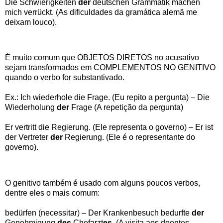
Die Schwierigkeiten
der
deutschen Grammatik machen
mich verrückt. (As dificuldades da gramática alemã me
deixam louco).
É muito comum que OBJETOS DIRETOS no acusativo
sejam transformados em COMPLEMENTOS NO GENITIVO
quando o verbo for substantivado.
Ex.: Ich wiederhole die Frage. (Eu repito a pergunta) – Die
Wiederholung
der
Frage (A repetição da pergunta)
Er vertritt die Regierung. (Ele representa o governo) – Er ist
der Vertreter
der
Regierung. (Ele é o representante do
governo).
O genitivo também é usado com alguns poucos verbos,
dentre eles o mais comum:
bedürfen (necessitar) – Der Krankenbesuch bedurfte
der
Genehmigung
des
Chefarzt
es
. (A visita aos doentes