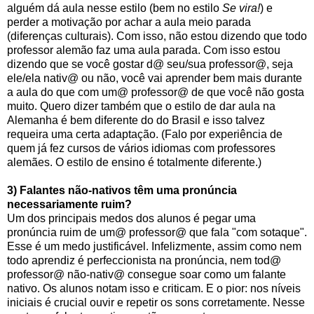
alguém dá aula nesse estilo (bem no estilo
Se vira!
) e
perder a motivação por achar a aula meio parada
(diferenças culturais). Com isso, não estou dizendo que todo
professor alemão faz uma aula parada. Com isso estou
dizendo que se você gostar d@ seu/sua professor@, seja
ele/ela nativ@ ou não, você vai aprender bem mais durante
a aula do que com um@ professor@ de que você não gosta
muito. Quero dizer também que o estilo de dar aula na
Alemanha é bem diferente do do Brasil e isso talvez
requeira uma certa adaptação. (Falo por experiência de
quem já fez cursos de vários idiomas com professores
alemães. O estilo de ensino é totalmente diferente.)
3) Falantes não-nativos têm uma pronúncia
necessariamente ruim?
Um dos principais medos dos alunos é pegar uma
pronúncia ruim de um@ professor@ que fala "com sotaque".
Esse é um medo justificável. Infelizmente, assim como nem
todo aprendiz é perfeccionista na pronúncia, nem tod@
professor@ não-nativ@ consegue soar como um falante
nativo. Os alunos notam isso e criticam. E o pior: nos níveis
iniciais é crucial ouvir e repetir os sons corretamente. Nesse