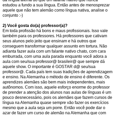
estudou a fundo a sua língua. Então antes de menosprezar
aquele que não tem alemão como língua nativa, analise o
conjunto :-)
2) Você gosta do(a) professor(a)?
Em toda profissão há bons e maus profissionais. Isso vale
também para os professores. Há professores que cativam
seus alunos pelo jeito que ensinam e há outros que
conseguem transformar qualquer assunto em tortura. Não
adianta fazer aula com um falante nativo chato, com cara
emburrada, com uma aula parada enquanto você adora a
aula com seu/sua professor@ brasileir@ que sempre dá
aquele show. O importante é GOSTAR d@ seu/sua
professor@. Cada país tem suas tradições de aprendizagem
e ensino. Na Alemanha o método de ensino é diferente. Os
aprendizes alemães são bem mais independentes, mais
autônomos. Com isso, aquele esforço enorme do professor
de prender a atenção dos alunos nas aulas de línguas é um
pouco desnecessário, pois os alemães que fazem cursos de
língua na Alemanha quase sempre vão fazer os exercícios
mesmo que a aula seja um porre. Então você pode dar o
azar de fazer um curso de alemão na Alemanha que com