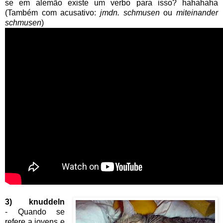
se em alemão existe um verbo para isso? hahahaha
(Também com acusativo:
jmdn. schmusen
ou
miteinander
schmusen
)
3) knuddeln
- Quando se
refere a jovens e