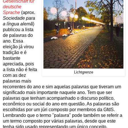
Gesellschaft für
deutsche
Sprache
(aprox.
Sociedade para
a língua alemã
)
publicou a lista
de palavras do
ano. Essa
eleição já virou
tradição e é
bastante
apreciada, pois
a lista não é feita
Lichtgrenze
com as dez
palavras mais
recorrentes do ano e sim aquelas palavras que tiveram um
significado mais importante naquele ano. Tem que ser
palavras que tenham acompanhado o discurso político,
econômico ou social do ano em questão. As palavras são
escolhidas por um júri composto por membros da GfdS.
Lembrando que o termo "palavra" pode também se referir a
um termo composto por várias palavras, desde que este
tenha sido usado representando um único conceito.