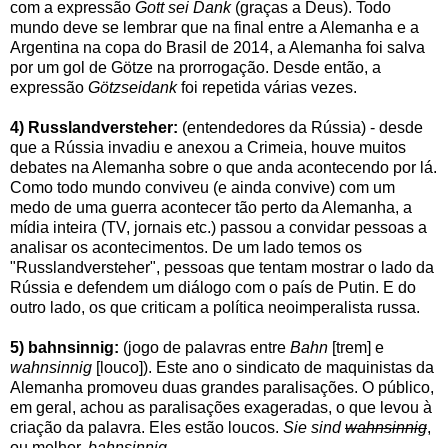
com a expressão
Gott sei Dank
(graças a Deus). Todo
mundo deve se lembrar que na final entre a Alemanha e a
Argentina na copa do Brasil de 2014, a Alemanha foi salva
por um gol de Götze na prorrogação. Desde então, a
expressão
Götzseidank
foi repetida várias vezes.
4) Russlandversteher:
(entendedores da Rússia) - desde
que a Rússia invadiu e anexou a Crimeia, houve muitos
debates na Alemanha sobre o que anda acontecendo por lá.
Como todo mundo conviveu (e ainda convive) com um
medo de uma guerra acontecer tão perto da Alemanha, a
mídia inteira (TV, jornais etc.) passou a convidar pessoas a
analisar os acontecimentos. De um lado temos os
"Russlandversteher", pessoas que tentam mostrar o lado da
Rússia e defendem um diálogo com o país de Putin. E do
outro lado, os que criticam a política neoimperalista russa.
5) bahnsinnig:
(jogo de palavras entre
Bahn
[trem] e
wahnsinnig
[louco]). Este ano o sindicato de maquinistas da
Alemanha promoveu duas grandes paralisações. O público,
em geral, achou as paralisações exageradas, o que levou à
criação da palavra. Eles estão loucos.
Sie sind
wahnsinnig
,
ou melhor,
bahnsinnig
.