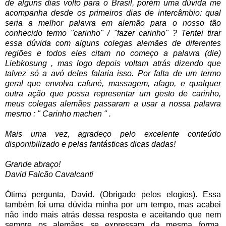
de alguns dias volto para o Brasil, porém uma dúvida me
acompanha desde os primeiros dias de intercâmbio: qual
seria a melhor palavra em alemão para o nosso tão
conhecido termo "carinho" / "fazer carinho" ? Tentei tirar
essa dúvida com alguns colegas alemães de diferentes
regiões e todos eles citam no começo a palavra (die)
Liebkosung , mas logo depois voltam atrás dizendo que
talvez só a avó deles falaria isso. Por falta de um termo
geral que envolva cafuné, massagem, afago, e qualquer
outra ação que possa representar um gesto de carinho,
meus colegas alemães passaram a usar a nossa palavra
mesmo : " Carinho machen " .
Mais uma vez, agradeço pelo excelente conteúdo
disponibilizado e pelas fantásticas dicas dadas!
Grande abraço!
David Falcão Cavalcanti
Ótima pergunta, David. (Obrigado pelos elogios). Essa
também foi uma dúvida minha por um tempo, mas acabei
não indo mais atrás dessa resposta e aceitando que nem
sempre os alemães se expressam da mesma forma.