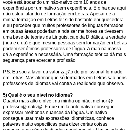
você está trocando um não-nativo com 10 anos de
experiência por um nativo sem experiência. E olha que aqui
não estou falando de formação em Letras. Apesar de a
minha formação em Letras ter sido bastante enriquecedora
e eu perceber que muitos professores de línguas formados
em outras áreas poderiam ainda ser melhores se tivessem
uma base de teorias da Linguística e da Didática, a verdade
(nua e crua) é que mesmo pessoas sem formação em Letras
podem ser ótimos professores de língua. A mão na massa
dá a experiência necessária. Uma formação teórica dá mais
segurança para exercer a profissão.
P.S. Eu sou a favor da valorização do profissional formado
em Letras. Mas afirmar que só formados em Letras são bons
professores de idiomas vai contra a realidade que observo.
5) Qual é o seu nível no idioma?
Quanto mais alto o nível, na minha opinião, melhor @
professor@ nativ@. É que um falante nativo consegue
expressar melhor as nuances da língua. Um nativo
consegue usar mais expressões idiomáticas, conhece
palavras muito específicas para dizer certas coisas,
conhece uma série de ditados populares etc. Um estudante