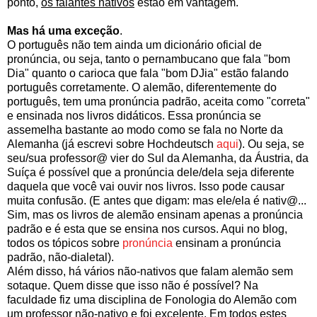
ponto,
os falantes nativos
estão em vantagem.
Mas há uma exceção
.
O português não tem ainda um dicionário oficial de
pronúncia, ou seja, tanto o pernambucano que fala "bom
Dia" quanto o carioca que fala "bom DJia" estão falando
português corretamente. O alemão, diferentemente do
português, tem uma pronúncia padrão, aceita como "correta"
e ensinada nos livros didáticos. Essa pronúncia se
assemelha bastante ao modo como se fala no Norte da
Alemanha (já escrevi sobre Hochdeutsch
aqui
). Ou seja, se
seu/sua professor@ vier do Sul da Alemanha, da Áustria, da
Suíça é possível que a pronúncia dele/dela seja diferente
daquela que você vai ouvir nos livros. Isso pode causar
muita confusão. (E antes que digam: mas ele/ela é nativ@...
Sim, mas os livros de alemão ensinam apenas a pronúncia
padrão e é esta que se ensina nos cursos. Aqui no blog,
todos os tópicos sobre
pronúncia
ensinam a pronúncia
padrão, não-dialetal).
Além disso, há vários não-nativos que falam alemão sem
sotaque. Quem disse que isso não é possível? Na
faculdade fiz uma disciplina de Fonologia do Alemão com
um professor não-nativo e foi excelente. Em todos estes