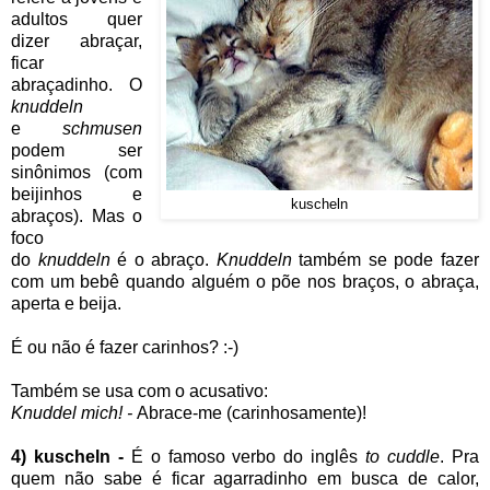
adultos quer
dizer abraçar,
ficar
abraçadinho. O
knuddeln
e
schmusen
podem ser
sinônimos (com
beijinhos e
kuscheln
abraços). Mas o
foco
do
knuddeln
é o abraço.
Knuddeln
também se pode fazer
com um bebê quando alguém o põe nos braços, o abraça,
aperta e beija.
É ou não é fazer carinhos? :-)
Também se usa com o acusativo:
Knuddel mich! -
Abrace-me (carinhosamente)!
4) kuscheln -
É o famoso verbo do inglês
to cuddle
. Pra
quem não sabe é ficar agarradinho em busca de calor,