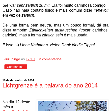
Sie war sehr zärtlich zu mir.
Ela foi muito carinhosa comigo.
Caso não haja contato físico é mais comum dizer
liebevoll
em vez de
zärtlich
.
De uma forma bem neutra, mas um pouco formal, dá pra
dizer também
Zärtlichkeiten austauschen
(trocar carinhos,
carícias), mas a forma
zärtlich sein
é mais usada.
É isso! :-)
Liebe Katharina, vielen Dank für die Tipps!
Jurupingo
às
17:10
3 comentários:
Compartilhar
16 de dezembro de 2014
Lichtgrenze é a palavra do ano 2014
No dia 12 deste
mês a