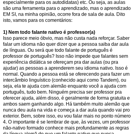
especialmente para os autodidatas) etc. Ou seja, as aulas
são uma ferramenta para o aprendizado, mas o aprendizado
EM SI, na minha opinião, ocorre fora de sala de aula. Dito
isto, vamos para os comentários:
1) Nem todo falante nativo é professor(a)
Isso parece meio óbvio, mas não custa nada reforçar. Saber
falar um idioma não quer dizer que a pessoa saiba dar aula
de línguas. Ou será que todo falante de português é
professor de português? Isso não impede que falantes sem
experiência didática se ofereçam pra dar aulas (ou pra
ajudar) as pessoas a aprenderem seu idioma nativo. Isso é
normal. Quando a pessoa está se oferecendo para fazer um
intercâmbio linguístico (conhecido aqui como Tandem), ou
seja, ela te ajuda com alemão enquanto você a ajuda com
português, tudo bem. Ninguém precisa ser professor pra
oferecer ajuda, além disso, é geralmente de forma gratuita e
ambos saem ganhando algo. Há também muito alemão que
nunca deu aula na vida e começa a dar aula quando vai pro
exterior. Bem, sobre isso, eu vou falar mais no ponto número
4. O importante é se lembrar de que, às vezes, um professor
não-nativo formado conhece mais profundamente as regras
da língua alemã do que um falante nativo que nunca