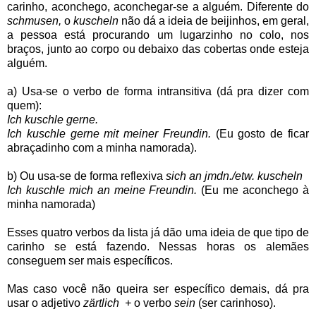
carinho, aconchego, aconchegar-se a alguém. Diferente do
schmusen,
o
kuscheln
não dá a ideia de beijinhos, em geral,
a pessoa está procurando um lugarzinho no colo, nos
braços, junto ao corpo ou debaixo das cobertas onde esteja
alguém.
a) Usa-se o verbo de forma intransitiva (dá pra dizer com
quem):
Ich kuschle gerne.
Ich kuschle gerne mit meiner Freundin.
(Eu gosto de ficar
abraçadinho com a minha namorada).
b) Ou usa-se de forma reflexiva
sich an jmdn./etw. kuscheln
Ich kuschle mich an meine Freundin.
(Eu me aconchego à
minha namorada)
Esses quatro verbos da lista já dão uma ideia de que tipo de
carinho se está fazendo. Nessas horas os alemães
conseguem ser mais específicos.
Mas caso você não queira ser específico demais, dá pra
usar o adjetivo
zärtlich +
o verbo
sein
(ser carinhoso).