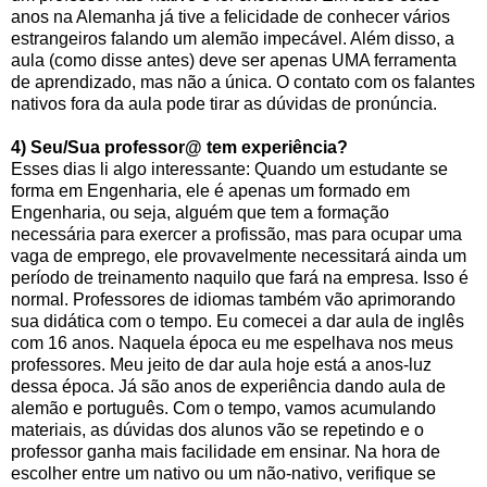
anos na Alemanha já tive a felicidade de conhecer vários
estrangeiros falando um alemão impecável. Além disso, a
aula (como disse antes) deve ser apenas UMA ferramenta
de aprendizado, mas não a única. O contato com os falantes
nativos fora da aula pode tirar as dúvidas de pronúncia.
4) Seu/Sua professor@ tem experiência?
Esses dias li algo interessante: Quando um estudante se
forma em Engenharia, ele é apenas um formado em
Engenharia, ou seja, alguém que tem a formação
necessária para exercer a profissão, mas para ocupar uma
vaga de emprego, ele provavelmente necessitará ainda um
período de treinamento naquilo que fará na empresa. Isso é
normal. Professores de idiomas também vão aprimorando
sua didática com o tempo. Eu comecei a dar aula de inglês
com 16 anos. Naquela época eu me espelhava nos meus
professores. Meu jeito de dar aula hoje está a anos-luz
dessa época. Já são anos de experiência dando aula de
alemão e português. Com o tempo, vamos acumulando
materiais, as dúvidas dos alunos vão se repetindo e o
professor ganha mais facilidade em ensinar. Na hora de
escolher entre um nativo ou um não-nativo, verifique se