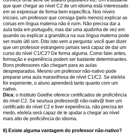
que quer chegar ao nível C2 de um idioma está interessado
em se expressar de forma bem específica. Nos níveis
iniciais, um professor que consiga (pelo menos) explicar as
coisas em língua materna não é ruim. Não precisa dar a
aula toda em português, mas dar uma ajudinha de vez em
quando ou explicar a gramática na sua língua materna pode
ser muito útil sim. Dito isto vem a pergunta: você quer dizer
que um professor estrangeiro jamais será capaz de dar um
curso do nível C1/C2? De forma alguma. Como falei antes,
formação e experiência podem ser bastante determinantes.
Bons professores não chegam para as aulas
despreparados. Mesmo um professor não-nativo pode
preparar uma aula maravilhosa de nível C1/C2. Se ele/ela
for experiente, o aluno aprenderá tanto quanto com um
nativo.
Dica:
o Instituto Goethe oferece certificados de proficiência
do nível C2. Se seu/sua professor@ não-nativ@ tiver um
certificado do nível C2 e tiver experiência, não precisa ter
medo, ele/ela será capaz de te ajudar a chegar ao nível
mais alto de proficiência do idioma.
6) Existe alguma vantagem do professor não-nativo?