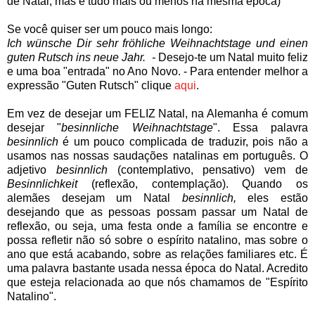
de Natal, mas é tudo mais ou menos na mesma época)
Se você quiser ser um pouco mais longo:
Ich wünsche Dir sehr fröhliche Weihnachtstage und einen
guten Rutsch ins neue Jahr. -
Desejo-te um Natal muito feliz
e uma boa "entrada" no Ano Novo. - Para entender melhor a
expressão "Guten Rutsch" clique
aqui
.
Em vez de desejar um FELIZ Natal, na Alemanha é comum
desejar "
besinnliche Weihnachtstage
". Essa palavra
besinnlich
é um pouco complicada de traduzir, pois não a
usamos nas nossas saudações natalinas em português. O
adjetivo
besinnlich
(contemplativo, pensativo) vem de
Besinnlichkeit
(reflexão, contemplação). Quando os
alemães desejam um Natal
besinnlich,
eles estão
desejando que as pessoas possam passar um Natal de
reflexão, ou seja, uma festa onde a família se encontre e
possa refletir não só sobre o espírito natalino, mas sobre o
ano que está acabando, sobre as relações familiares etc. É
uma palavra bastante usada nessa época do Natal. Acredito
que esteja relacionada ao que nós chamamos de "Espírito
Natalino".