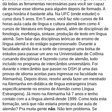
dá todas as ferramentas necessárias para você ser capaz
de ensinar esse idioma para alguém depois de formado. A
carga horária é bastante alta. Na UFC (onde estudei) o
curso dura 5 anos. Em 5 anos, você faz oito cursos de 64
horas-aula cada de língua e cultura alemã bem como 4
cursos de literatura em língua alemã, além de disciplinas de
fonologia, morfologia, sintaxe, produção de texto em língua
alemã. Sem falar das disciplinas teóricas de ensino de
língua alemã e do estágio supervisionado. Durante a
faculdade ainda tive a sorte de conseguir uma bolsa de
estudos para passar um ano na Universidade de Colônia
cursando disciplinas e fazendo curso de alemão, tudo
incluído no programa de intercâmbio universitário. Foi
durante o intercâmbio que passei no DSH (é uma das
provas de idioma aceitas para ingressar na faculdade na
Alemanha). Depois disso, resolvi ainda fazer um mestrado
na Alemanha em didática de língua estrangeira (mais
especificamente no ensino de Alemão como Língua
Estrangeira). Já moro na Alemanha há 7 anos e tenho
contato com a a língua alemã desde 1999. Como toda esta
formação, será que não estaria pronto pra dar aula de
alemão? Pra muita gente
não
. Não tem problema. Se