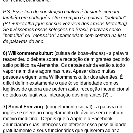
P.S. Esse tipo de construção criativa é bastante comum
também em português. Um exemplo é a palavra "petralha"
(PT + metralha [que por sua vez vem dos Irmãos Metralha]).
Se tivéssemos essas seleções no Brasil, palavras como
"petralha" ou "mensalão" apareceriam com certeza na lista
de palavras do ano.
6) Willkommenskultur:
(cultura de boas-vindas) - a palavra
reacendeu o debate sobre a recepção de migrantes pedindo
asilo político na Alemanha. Os debates ainda estão a todo
vapor na mídia e agora nas ruas. Apesar disso muitas
pessoas exigem uma Willkommenskultur dos alemães. É
difícil definir exatamente o que é: solidariedade com os
fugitivos de guerra que pedem asilo, recepção incondicional
de todos os fugitivos, integração dos migrantes (?)...
7) Social Freezing:
(congelamento social) - a palavra do
inglês se refere ao congelamento de óvulos sem nenhum
motivo medicinal. Depois que a Apple e o Facebook
anunciaram suas intenções de oferecer essa possibilidade
gratuitamente a seus funcionários que quiserem adiar a