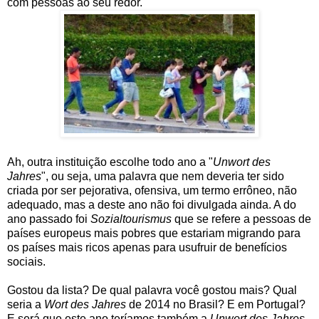
com pessoas ao seu redor.
Ah, outra instituição escolhe todo ano a "
Unwort des
Jahres
", ou seja, uma palavra que nem deveria ter sido
criada por ser pejorativa, ofensiva, um termo errôneo, não
adequado, mas a deste ano não foi divulgada ainda. A do
ano passado foi
Sozialtourismus
que se refere a pessoas de
países europeus mais pobres que estariam migrando para
os países mais ricos apenas para usufruir de benefícios
sociais.
Gostou da lista? De qual palavra você gostou mais? Qual
seria a
Wort des Jahres
de 2014 no Brasil? E em Portugal?
E será que este ano teríamos também a
Unwort des Jahres