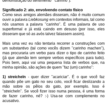
demonstração do sentimento "carinho").
Significado 2: ato, envolvendo contato físico
Como seus amigos alemães disseram, não é muito comum
ouvir a palavra
Liebkosung
em contextos informais, tal como
nós usamos a palavra "carinho". É uma palavra de uso
superformal e já está caindo em desuso (por isso, eles
disseram que só as avós talvez falassem assim).
Mais uma vez eu não tentaria recorrer a construções com
um substantivo (tal como vocês dizem "carinho machen"),
mas procuraria um verbo para dizer o tipo de carinho feito
(já que alemão tem sempre verbos específicos para tudo).
Pois bem, aqui vai uma pequena lista de verbos que, na
minha opinião, são ações de quem "faz (um) carinho":
1) streicheln
- quer dizer "acariciar". É o que você faz
quando põe um gato no seu colo, você ficar deslizando a
mão sobre os pêlos do gato, por exemplo. Isso é
"streicheln". Se você fizer isso numa pessoa, é uma forma
de fazer carinho, né? :-) Usa-se com complemento no
acusativo.