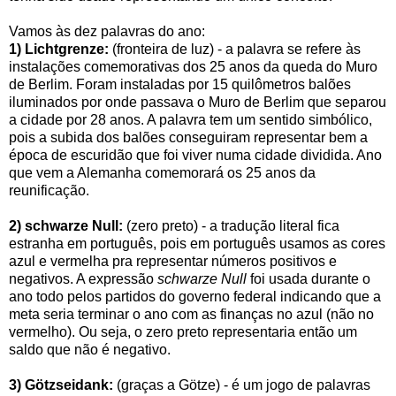
Vamos às dez palavras do ano:
1) Lichtgrenze:
(fronteira de luz) - a palavra se refere às
instalações comemorativas dos 25 anos da queda do Muro
de Berlim. Foram instaladas por 15 quilômetros balões
iluminados por onde passava o Muro de Berlim que separou
a cidade por 28 anos. A palavra tem um sentido simbólico,
pois a subida dos balões conseguiram representar bem a
época de escuridão que foi viver numa cidade dividida. Ano
que vem a Alemanha comemorará os 25 anos da
reunificação.
2) schwarze Null:
(zero preto) - a tradução literal fica
estranha em português, pois em português usamos as cores
azul e vermelha pra representar números positivos e
negativos. A expressão
schwarze Null
foi usada durante o
ano todo pelos partidos do governo federal indicando que a
meta seria terminar o ano com as finanças no azul (não no
vermelho). Ou seja, o zero preto representaria então um
saldo que não é negativo.
3) Götzseidank:
(graças a Götze) - é um jogo de palavras