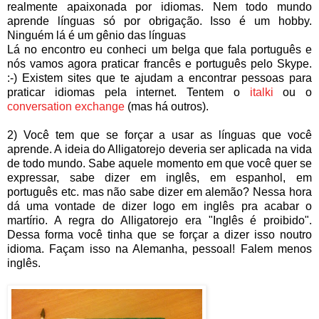
realmente apaixonada por idiomas. Nem todo mundo
aprende línguas só por obrigação. Isso é um hobby.
Ninguém lá é um gênio das línguas
Lá no encontro eu conheci um belga que fala português e
nós vamos agora praticar francês e português pelo Skype.
:-) Existem sites que te ajudam a encontrar pessoas para
praticar idiomas pela internet. Tentem o
italki
ou o
conversation exchange
(mas há outros).
2) Você tem que se forçar a usar as línguas que você
aprende. A ideia do Alligatorejo deveria ser aplicada na vida
de todo mundo. Sabe aquele momento em que você quer se
expressar, sabe dizer em inglês, em espanhol, em
português etc. mas não sabe dizer em alemão? Nessa hora
dá uma vontade de dizer logo em inglês pra acabar o
martírio. A regra do Alligatorejo era "Inglês é proibido".
Dessa forma você tinha que se forçar a dizer isso noutro
idioma. Façam isso na Alemanha, pessoal! Falem menos
inglês.