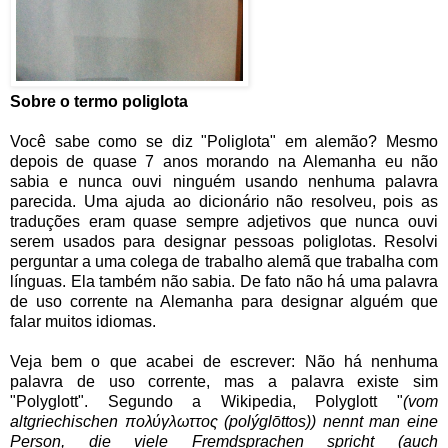
Sobre o termo poliglota
Você sabe como se diz "Poliglota" em alemão? Mesmo
depois de quase 7 anos morando na Alemanha eu não
sabia e nunca ouvi ninguém usando nenhuma palavra
parecida. Uma ajuda ao dicionário não resolveu, pois as
traduções eram quase sempre adjetivos que nunca ouvi
serem usados para designar pessoas poliglotas. Resolvi
perguntar a uma colega de trabalho alemã que trabalha com
línguas. Ela também não sabia. De fato não há uma palavra
de uso corrente na Alemanha para designar alguém que
falar muitos idiomas.
Veja bem o que acabei de escrever: Não há nenhuma
palavra de uso corrente, mas a palavra existe sim
"Polyglott". Segundo a Wikipedia, Polyglott "
(vom
altgriechischen πολύγλωττος (polýglōttos)) nennt man eine
Person, die viele Fremdsprachen spricht (auch