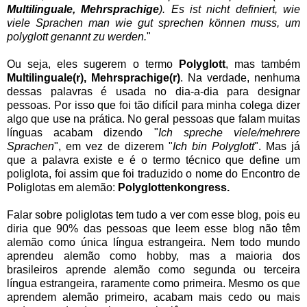
Multilinguale, Mehrsprachige
). Es ist nicht definiert, wie
viele Sprachen man wie gut sprechen können muss, um
polyglott genannt zu werden.
"
Ou seja, eles sugerem o termo
Polyglott
, mas também
Multilinguale(r), Mehrsprachige(r)
. Na verdade, nenhuma
dessas palavras é usada no dia-a-dia para designar
pessoas. Por isso que foi tão difícil para minha colega dizer
algo que use na prática. No geral pessoas que falam muitas
línguas acabam dizendo "
Ich spreche viele/mehrere
Sprachen
", em vez de dizerem "
Ich bin Polyglott
". Mas já
que a palavra existe e é o termo técnico que define um
poliglota, foi assim que foi traduzido o nome do Encontro de
Poliglotas em alemão:
Polyglottenkongress.
Falar sobre poliglotas tem tudo a ver com esse blog, pois eu
diria que 90% das pessoas que leem esse blog não têm
alemão como única língua estrangeira. Nem todo mundo
aprendeu alemão como hobby, mas a maioria dos
brasileiros aprende alemão como segunda ou terceira
língua estrangeira, raramente como primeira. Mesmo os que
aprendem alemão primeiro, acabam mais cedo ou mais