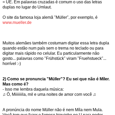
= UE. Em palavras cruzadas é comum o uso das letras
duplas no lugar do Umlaut.
O site da famosa loja alemã "Müller", por exemplo, é
www.mueller.de
Muitos alemães também costumam digitar essa letra dupla
quando estão num país sem o trema no teclado ou para
digitar mais rápido no celular. Eu particularmente não
gosto... palavras como "Frühstück" viram "Fruehstueck"...
horrível :-)
2) Como se pronuncia "Müller"? Eu sei que não é Míler.
Mas como é?
- Isso me lembra daquela música:
♫ Ô, Miiiiiiila, mil e uma noites de amor com você ♫
A pronúncia do nome Müller não é nem Míla nem Mula.
Você tem que fazer o famoso biquinho no U para poder