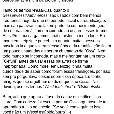
outros palavras, um bando de "chorões".
Tanto os termos
Wessi/Ossi
quanto o
Besserwessi/Jammerossi
são usados com bem menos
frequência hoje do que no período inicial da reunificação,
mas são palavras que fazem parte do conhecimento geral
de cultura alemã. Tomem cuidado ao usarem esses termos.
Eles têm uma carga emocional e histórica muito forte. Eu
morei em Leipzig e percebia o quanto muitas pessoas
nascidas lá e que viveram essa época da reunificação ficam
um pouco chateadas de serem chamadas de "
Ossi
". Nem
todo mundo se incomoda, mas é melhor ganhar um certo
"Gefühl" antes de usar essas palavras de forma
inapropriada. Como morei em Leipzig, tinha muita
curiosidade de saber como foram essas transições, por isso
sempre perguntava coisas sobre essa época. Eu tenho
amigos que se orgulham de dizer que são
Ossis
. Na
dúvida, use os termos "
Westdeutscher
" e "
Ostdeutscher
".
Bem, acho que agora a frase do cartaz em cirílico ficou
clara. Com certeza foi escrita por um
Ossi
orgulhoso de ter
aprendido russo na escola: "Se você conseguir ler isso,
você não um
Wessi
estúpido/burro" :-)