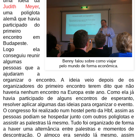
uma ideia da
Judith Meyer
,
uma poliglota
alemã que havia
participado do
primeiro
encontro em
Budapeste.
Logo ela
conseguiu reunir
algumas
Benny falou sobre como viajar
pelo mundo de forma econômica.
pessoas que a
ajudaram a
organizar o encontro. A ideia veio depois de os
organizadores do primeiro encontro terem dito que não
haveria nenhum encontro na Europa este ano. Como ela já
havia participado de alguns encontros de esperanto,
resolver aplicar algumas das ideias para organizar o evento.
O congresso foi realizado num hostel perto da Hbf, assim as
pessoas podiam se hospedar junto com outros poliglotas e
assistir as palestras lá mesmo. Tudo foi organizado de forma
a haver uma alternância entre palestras e momentos de
descontração. O almoço era servido lá mesmo, assim