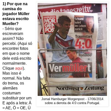
1) Por que na
camisa do
jogador Müller
estava escrito
Mueller?
- Sério que
escreveram
assim? Não
percebi. (Aqui só
encontrei fotos
em que o nome
dele está escrito
normalmente.
Clique
aqui
).
Mas isso é
normal. Na falta
do trema, os
alemães
costumam
substituir por um
Jornal Hamburger Morgenpost - 17/06/2014
E após a letra: Ä
sobre a derrota de 4:0 contra Portugal.
= AE, Ö = OE, Ü