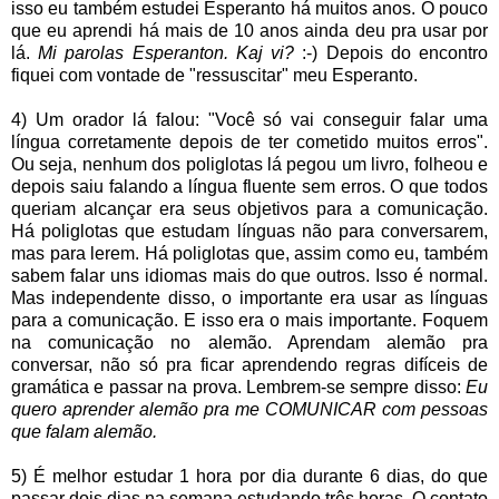
isso eu também estudei Esperanto há muitos anos. O pouco
que eu aprendi há mais de 10 anos ainda deu pra usar por
lá.
Mi parolas Esperanton. Kaj vi?
:-) Depois do encontro
fiquei com vontade de "ressuscitar" meu Esperanto.
4) Um orador lá falou: "Você só vai conseguir falar uma
língua corretamente depois de ter cometido muitos erros".
Ou seja, nenhum dos poliglotas lá pegou um livro, folheou e
depois saiu falando a língua fluente sem erros. O que todos
queriam alcançar era seus objetivos para a comunicação.
Há poliglotas que estudam línguas não para conversarem,
mas para lerem. Há poliglotas que, assim como eu, também
sabem falar uns idiomas mais do que outros. Isso é normal.
Mas independente disso, o importante era usar as línguas
para a comunicação. E isso era o mais importante. Foquem
na comunicação no alemão. Aprendam alemão pra
conversar, não só pra ficar aprendendo regras difíceis de
gramática e passar na prova. Lembrem-se sempre disso:
Eu
quero aprender alemão pra me COMUNICAR com pessoas
que falam alemão.
5)
É melhor estudar 1 hora por dia durante 6 dias, do que
passar dois dias na semana estudando três horas. O contato