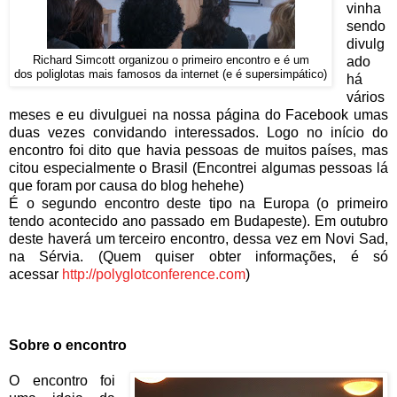
vinha
sendo
divulg
Richard Simcott organizou o primeiro encontro e é um
ado
dos poliglotas mais famosos da internet (e é supersimpático)
há
vários
meses e eu divulguei na nossa página do Facebook umas
duas vezes convidando interessados. Logo no início do
encontro foi dito que havia pessoas de muitos países, mas
citou especialmente o Brasil (Encontrei algumas pessoas lá
que foram por causa do blog hehehe)
É o segundo encontro deste tipo na Europa (o primeiro
tendo acontecido ano passado em Budapeste). Em outubro
deste haverá um terceiro encontro, dessa vez em Novi Sad,
na Sérvia. (Quem quiser obter informações, é só
acessar
http://polyglotconference.com
)
Sobre o encontro
O encontro foi