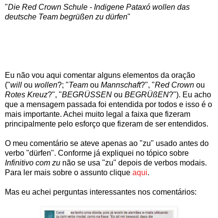
"
Die Red Crown Schule - Indigene Pataxó wollen das
deutsche Team begrüßen zu dürfen
"
Eu não vou aqui comentar alguns elementos da oração
("
will
ou
wollen
?; "
Team
ou
Mannschaft
?", "
Red Crown
ou
Rotes Kreuz
?", "
BEGRÜSSEN
ou
BEGRÜßEN
?"). Eu acho
que a mensagem passada foi entendida por todos e isso é o
mais importante. Achei muito legal a faixa que fizeram
principalmente pelo esforço que fizeram de ser entendidos.
O meu comentário se ateve apenas ao "zu" usado antes do
verbo "dürfen". Conforme já expliquei no tópico sobre
Infinitivo com zu
não se usa "zu" depois de verbos modais.
Para ler mais sobre o assunto clique
aqui
.
Mas eu achei perguntas interessantes nos comentários: