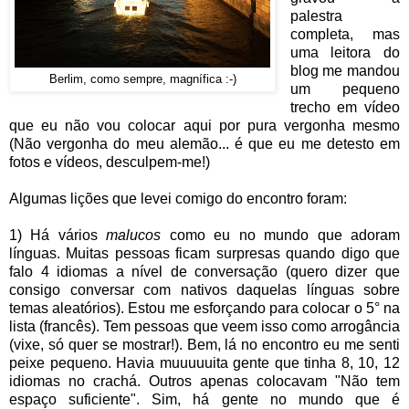
palestra
completa, mas
uma leitora do
blog me mandou
Berlim, como sempre, magnífica :-)
um pequeno
trecho em vídeo
que eu não vou colocar aqui por pura vergonha mesmo
(Não vergonha do meu alemão... é que eu me detesto em
fotos e vídeos, desculpem-me!)
Algumas lições que levei comigo do encontro foram:
1) Há vários
malucos
como eu no mundo que adoram
línguas. Muitas pessoas ficam surpresas quando digo que
falo 4 idiomas a nível de conversação (quero dizer que
consigo conversar com nativos daquelas línguas sobre
temas aleatórios). Estou me esforçando para colocar o 5° na
lista (francês). Tem pessoas que veem isso como arrogância
(vixe, só quer se mostrar!). Bem, lá no encontro eu me senti
peixe pequeno. Havia muuuuuita gente que tinha 8, 10, 12
idiomas no crachá. Outros apenas colocavam "Não tem
espaço suficiente". Sim, há gente no mundo que é