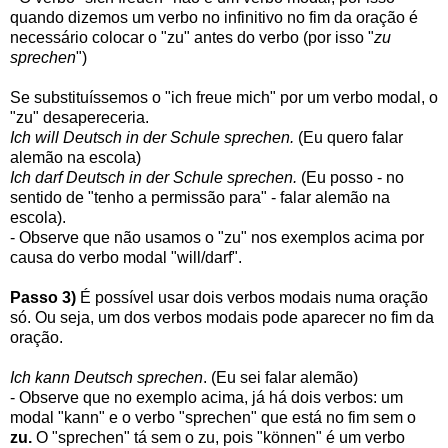
quando dizemos um verbo no infinitivo no fim da oração é
necessário colocar o "zu" antes do verbo (por isso "
zu
sprechen
")
Se substituíssemos o "ich freue mich" por um verbo modal, o
"zu" desapereceria.
Ich will Deutsch in der Schule sprechen.
(Eu quero falar
alemão na escola)
Ich darf Deutsch in der Schule sprechen.
(Eu posso - no
sentido de "tenho a permissão para" - falar alemão na
escola).
- Observe que não usamos o "zu" nos exemplos acima por
causa do verbo modal "will/darf".
Passo 3)
É possível usar dois verbos modais numa oração
só. Ou seja, um dos verbos modais pode aparecer no fim da
oração.
Ich kann Deutsch sprechen
. (Eu sei falar alemão)
- Observe que no exemplo acima, já há dois verbos: um
modal "kann" e o verbo "sprechen" que está no fim sem o
zu.
O "sprechen" tá sem o zu, pois "können" é um verbo