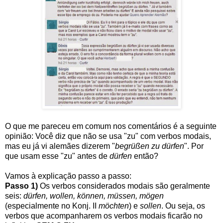
O que me pareceu em comum nos comentários é a seguinte
opinião: Você diz que não se usa "zu" com verbos modais,
mas eu já vi alemães dizerem "
begrüßen zu dürfen
". Por
que usam esse "zu" antes de
dürfen
então?
Vamos à explicação passo a passo:
Passo 1)
Os verbos considerados modais são geralmente
seis:
dürfen, wollen, können, müssen, mögen
(especialmente no Konj. II
möchten
) e
sollen
. Ou seja, os
verbos que acompanharem os verbos modais ficarão no