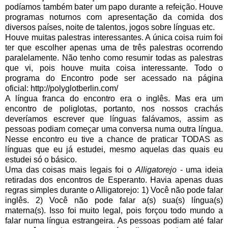
podíamos também bater um papo durante a refeição. Houve
programas noturnos com apresentação da comida dos
diversos países, noite de talentos, jogos sobre línguas etc.
Houve muitas palestras interessantes. A única coisa ruim foi
ter que escolher apenas uma de três palestras ocorrendo
paralelamente. Não tenho como resumir todas as palestras
que vi, pois houve muita coisa interessante. Todo o
programa do Encontro pode ser acessado na página
oficial: http://polyglotberlin.com/
A língua franca do encontro era o inglês. Mas era um
encontro de poliglotas, portanto, nos nossos crachás
deveríamos escrever que línguas falávamos, assim as
pessoas podiam começar uma conversa numa outra língua.
Nesse encontro eu tive a chance de praticar TODAS as
línguas que eu já estudei, mesmo aquelas das quais eu
estudei só o básico.
Uma das coisas mais legais foi o
Alligatorejo
- uma ideia
retiradas dos encontros de Esperanto. Havia apenas duas
regras simples durante o Alligatorejo: 1) Você não pode falar
inglês. 2) Você não pode falar a(s) sua(s) língua(s)
materna(s). Isso foi muito legal, pois forçou todo mundo a
falar numa língua estrangeira. As pessoas podiam até falar