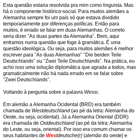
Esta questão estaria resolvida pra mim como linguista. Mas
há o componente histórico-social. Para muitos alemães a
Alemanha sempre foi um país só que estava dividido
temporariamente por diferenças políticas. Então para
muitos, é errado se falar em duas Alemanhas. O correto
seria dizer "As duas partes da Alemanha". Bem, aqui
entramos numa questão que foge à gramática. É uma
questão ideológica. Ou seja, para muitos alemães é melhor
escrever para "As duas Alemanhas" "Die beiden Teile
Deutschlands" ou "Zwei Teile Deutschlands". Na prática, eu
acho isso uma solução diplomática que agrada a todos, mas
gramaticalmente não há nada errado em se falar sobre
"Zwei Deutschlands".
Voltando à pergunta sobre a palavra
Wessi
.
Em alemão a Alemanha Ocidental (BRD) era também
chamada de
Westdeutschland
(ao pé da letra: Alemanha do
Oeste, ou seja, ocidental). Já a Alemanha Oriental (DDR)
era chamada de
Ostdeutschland
(ao pé da letra: Alemanha
do Leste, ou seja, oriental). Por isso era comum chamar os
seus habitantes de
Wes
tdeutsche(r)
(alemão do oeste) e