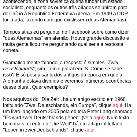
acontecendo, a zona soviética queria fundar um estado
socialista, enquanto os outros três aliados se uniram para
dar início à República Federativa Alemã. Em 1949 a DDR
foi criada, fazendo com que existissem duas Alemanhas).
Tempos atrás eu perguntei no Facebook sobre como dizer
"duas Alemanhas" em alemão. Houve grande discussão e
muita gente ficou me perguntando qual seria a resposta
correta.
Gramaticalmente falando, a resposta é simples "
Zwei
Deustchlands
", sim, com o plural em -S. Como se sabe
isso? É só pesquisar textos antigos da época em que a
Alemanha estava dividida e veremos inúmeras ocorrências
desse plural. Quer exemplos?
Nos arquivos do "Die Zeit", há um artigo escrito em 1968
intitulado "Zwei Deutschlands, ein Europa", clique
aqui
. Há
um livro lançado em 2005 pela editora Peter Lang chamado
"Es wird zwei Deutschlands geben" (veja
aqui
). Num texto
bem mais recente do "Die Welt" há um artigo intitutlado
"Leben in zwei Deutschlands", clique
aqui
.