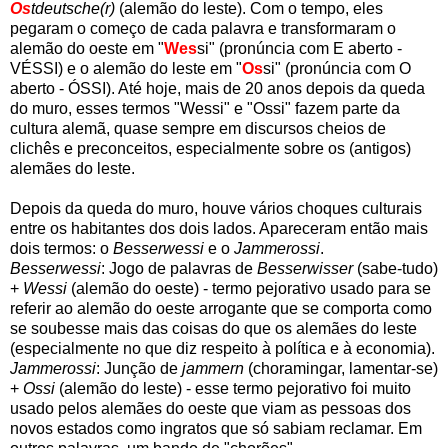
Os
tdeutsche(r)
(alemão do leste). Com o tempo, eles
pegaram o começo de cada palavra e transformaram o
alemão do oeste em "
Wes
si" (pronúncia com E aberto -
VÉSSI) e o alemão do leste em "
Os
si" (pronúncia com O
aberto - ÓSSI). Até hoje, mais de 20 anos depois da queda
do muro, esses termos "Wessi" e "Ossi" fazem parte da
cultura alemã, quase sempre em discursos cheios de
clichês e preconceitos, especialmente sobre os (antigos)
alemães do leste.
Depois da queda do muro, houve vários choques culturais
entre os habitantes dos dois lados. Apareceram então mais
dois termos: o
Besserwessi
e o
Jammerossi
.
Besserwessi
: Jogo de palavras de
Besserwisser
(sabe-tudo)
+
Wessi
(alemão do oeste) - termo pejorativo usado para se
referir ao alemão do oeste arrogante que se comporta como
se soubesse mais das coisas do que os alemães do leste
(especialmente no que diz respeito à política e à economia).
Jammerossi
: Junção de
jammern
(choramingar, lamentar-se)
+
Ossi
(alemão do leste) - esse termo pejorativo foi muito
usado pelos alemães do oeste que viam as pessoas dos
novos estados como ingratos que só sabiam reclamar. Em