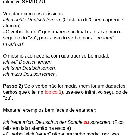
infinitivo
SEM O ZU
.
Vou dar exemplos clássicos:
Ich möchte Deutsch lernen
. (Gostaria de/Queria aprender
alemão)
- O verbo "lernen" que aparece no final da oração não é
seguido do "zu", por causa do verbo modal "
mögen
"
(
möchten
)
O mesmo aconteceria com qualquer verbo modal:
Ich will Deutsch lernen.
Ich kann Deutsch lernen.
Ich muss Deutsch lernen.
Passo 2)
Se o verbo não for modal (nem for um daqueles
verbos que citei no
tópico 1
), usa-se o infinitivo seguido de
"zu".
Manterei exemplos bem fáceis de entender:
Ich freue mich, Deutsch in der Schule
zu
sprechen.
(Fico
feliz em falar alemão na escola)
- O verbo "sich freuen" não é um verbo modal, por isso