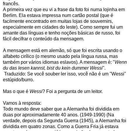
francês.
A primeira vez que eu vi a frase da foto foi numa lojinha em
Berlim. Ela estava impressa num cartão postal (que é
facilmente encontrado em muitas lojas de souvernirs,
especialmente em cidades do leste). Como sempre fui um
amante das línguas e tenho noções básicas de russo, foi
fácil decifrar o conteúdo da mensagem.
A mensagem está em alemão, só que foi escrita usando o
alfabeto cirílico (o mesmo usado pela língua russa, mas
também por vários idiomas eslavos). A mensagem é: "
Wenn
du das lesen kannst, bist du kein dummer Wessi
".
Traduzido: Se você souber ler isso, você não é um "Wessi"
estúpido/burro.
Mas o que é
Wessi
? Foi a pergunta de um leitor.
Vamos à resposta:
Todo mundo deve saber que a Alemanha foi dividida em
duas por aproximadamente 40 anos. (1949-1990) (Na
verdade, depois da Segunda Guerra (1945), a Alemanha foi
dividida em quatro zonas. Como a Guerra Fria já estava