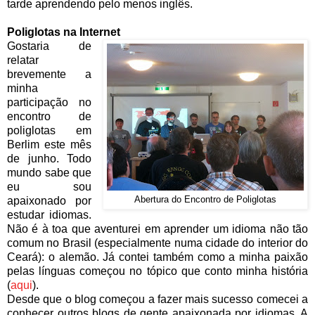
tarde aprendendo pelo menos inglês.
Poliglotas na Internet
Gostaria de
relatar
brevemente a
minha
participação no
encontro de
poliglotas em
Berlim este mês
de junho. Todo
mundo sabe que
eu sou
apaixonado por
Abertura do Encontro de Poliglotas
estudar idiomas.
Não é à toa que aventurei em aprender um idioma não tão
comum no Brasil (especialmente numa cidade do interior do
Ceará): o alemão. Já contei também como a minha paixão
pelas línguas começou no tópico que conto minha história
(
aqui
).
Desde que o blog começou a fazer mais sucesso comecei a
conhecer outros blogs de gente apaixonada por idiomas. A