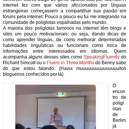
internet fez com que vários aficcionados por línguas
estrangeiras começassem a compartilhar sua paixão em
fóruns pela internet. Pouco a pouco eu fui me integrando na
comunidade de poliglotas espalhadas pelo mundo.
A maioria dos poliglotas famosos na internet têm blogs e
sites um pouco motivacionais: ou seja, dando dicas de
como aprender línguas, de como melhorar determinadas
habilidades linguísticas ou funcionam como troca de
informações entre interessados em idiomas. Quem
acompanha alguns desses sites como
SpeakingFluently
do
Richard Simcott ou o
Fluent in Three Months
do Benny sabe
do que estou falando. (Havia muuuuuuuuuuuuuuuitos
blogueiros conhecidos por lá)
O
encon
tro de
poligl
otas
de
Berlim
já