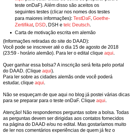
teste onDaF). Além disso são aceitos os
seguintes testes (clicar nos nomes dos testes
para maiores informações):
TestDaF
,
Goethe-
Zertifikat
,
DSD
, DSH e
telc Deutsch
.
Carta de motivação escrita em alemão
(Informações retiradas do site do DAAD):
Você pode se inscrever até o dia 15 de agosto de 2018
(23:59 - horário alemão). Para ler o edital clique
aqui
.
Quer ganhar essa bolsa? A inscrição será feita pelo portal
do DAAD. (Clique
aqui
).
Para ler sobre as cidades alemãs onde você poderá
estudar, clique
aqui
.
Não se esqueçam de que aqui no blog já postei várias dicas
para se preparar para o teste onDaF. Clique
aqui
.
Atenção! Não respondemos perguntas sobre a bolsa. Todas
as perguntas devem ser dirigidas aos contatos fornecidos
na página do DAAD e/ou no edital. Mas gostaríamos muito
de ler nos comentários experiências de quem já fez o