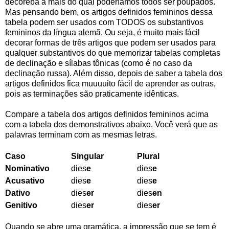
decoreba a mais do qual poderíamos todos ser poupados.
Mas pensando bem, os artigos definidos femininos dessa
tabela podem ser usados com TODOS os substantivos
femininos da língua alemã. Ou seja, é muito mais fácil
decorar formas de três artigos que podem ser usados para
qualquer substantivos do que memorizar tabelas completas
de declinação e sílabas tônicas (como é no caso da
declinação russa). Além disso, depois de saber a tabela dos
artigos definidos fica muuuuito fácil de aprender as outras,
pois as terminações são praticamente idênticas.
Compare a tabela dos artigos definidos femininos acima
com a tabela dos demonstrativos abaixo. Você verá que as
palavras terminam com as mesmas letras.
Caso
Singular
Plural
Nominativo
dies
e
dies
e
Acusativo
dies
e
dies
e
Dativo
dies
er
dies
en
Genitivo
dies
er
dies
er
Quando se abre uma gramática, a impressão que se tem é