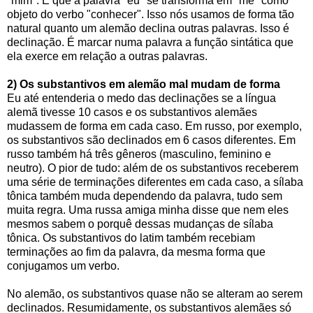
"mim". E que a palavra "eu" se transforma em "me" como
objeto do verbo "conhecer". Isso nós usamos de forma tão
natural quanto um alemão declina outras palavras. Isso é
declinação. É marcar numa palavra a função sintática que
ela exerce em relação a outras palavras.
2) Os substantivos em alemão mal mudam de forma
Eu até entenderia o medo das declinações se a língua
alemã tivesse 10 casos e os substantivos alemães
mudassem de forma em cada caso. Em russo, por exemplo,
os substantivos são declinados em 6 casos diferentes. Em
russo também há três gêneros (masculino, feminino e
neutro). O pior de tudo: além de os substantivos receberem
uma série de terminações diferentes em cada caso, a sílaba
tônica também muda dependendo da palavra, tudo sem
muita regra. Uma russa amiga minha disse que nem eles
mesmos sabem o porquê dessas mudanças de sílaba
tônica. Os substantivos do latim também recebiam
terminações ao fim da palavra, da mesma forma que
conjugamos um verbo.
No alemão, os substantivos quase não se alteram ao serem
declinados. Resumidamente, os substantivos alemães só