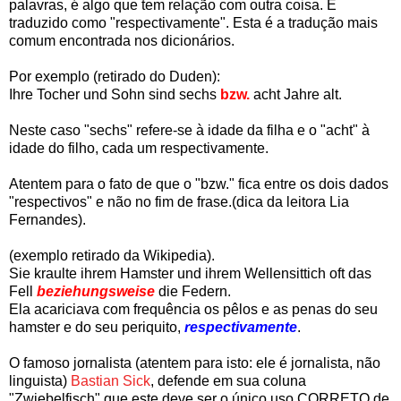
palavras, é algo que tem relação com outra coisa. É
traduzido como "respectivamente". Esta é a tradução mais
comum encontrada nos dicionários.
Por exemplo (retirado do Duden):
Ihre Tocher und Sohn sind sechs
bzw.
acht Jahre alt.
Neste caso "sechs" refere-se à idade da filha e o "acht" à
idade do filho, cada um respectivamente.
Atentem para o fato de que o "bzw." fica entre os dois dados
"respectivos" e não no fim de frase.(dica da leitora Lia
Fernandes).
(exemplo retirado da Wikipedia).
Sie kraulte ihrem Hamster und ihrem Wellensittich oft das
Fell
beziehungsweise
die Federn.
Ela acariciava com frequência os pêlos e as penas do seu
hamster e do seu periquito,
respectivamente
.
O famoso jornalista (atentem para isto: ele é jornalista, não
linguista)
Bastian Sick
, defende em sua coluna
"Zwiebelfisch" que este deve ser o único uso CORRETO de