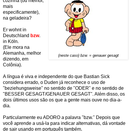
cozinha (ou melhor,
mais
especificamente),
na geladeira?
Er wohnt in
Deutschland
bzw
.
in Köln.
(Ele mora na
Alemanha, melhor
(neste caso) bzw. = genauer gesagt
dizendo, em
Colônia).
A língua é viva e independente do que Bastian Sick
considera errado, o Duden já reconhece o uso de
"beziehungsweise" no sentido de "ODER" e no sentido de
"BESSER GESAGT/GENAUER GESAGT". Além disso, os
dois últimos usos são os que a gente mais ouve no dia-a-
dia.
Particularmente eu ADORO a palavra "bzw." Depois que
você aprende a usá-la para indicar alternativas, dá vontade
de sair usando em português também.