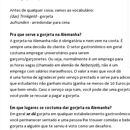
Antes de qualquer coisa, vamos ao vocabulário:
(das) Trinkgeld
- gorjeta
aufrunden
- arredondar para cima
Pra que serve a gorjeta na Alemanha?
A gorjeta na Alemanha não é obrigatória e nem vem na conta. É
sempre uma decisão do cliente. O setor gastronômico em geral
costuma empregar universitários para serem
garçons/garçonetes. Ou seja, normalmente é um emprego para
as horas vagas (chamado em alemão de
Nebenjob
), não é um
emprego com salários maravilhosos. O valor a mais que você dá
é uma forma de agradecer pelo serviço prestado e serve para adici
que estudantes não ganham muito (ganha-se menos de 10 Euros por
que bem-vindo. Caso o serviço seja ruim, você pode dar uma gorjeta 
você pode se recusar a pagar a gorjeta.
Em que lugares se costuma dar gorjeta na Alemanha?
Em geral
se dá
gorjeta em qualquer estabelecimento gastronômico o
você permanecer sentado e uma pessoa lhe trouxer comidas e bebid
gorjeta a alguém que te serviu é visto como um desaforo.