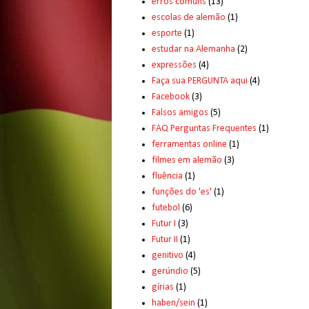
erros comuns
(13)
escolas de alemão
(1)
esporte
(1)
estudar na Alemanha
(2)
expressões
(4)
Faça sua PERGUNTA aqui
(4)
Facebook
(3)
Falsos amigos
(5)
FAQ Perguntas Frequentes
(1)
ferramentas online
(1)
filmes em alemão
(3)
fluência
(1)
funções do 'es'
(1)
futebol
(6)
Futur I
(3)
Futur II
(1)
genitivo
(4)
gerúndio
(5)
gírias
(1)
haben/sein
(1)