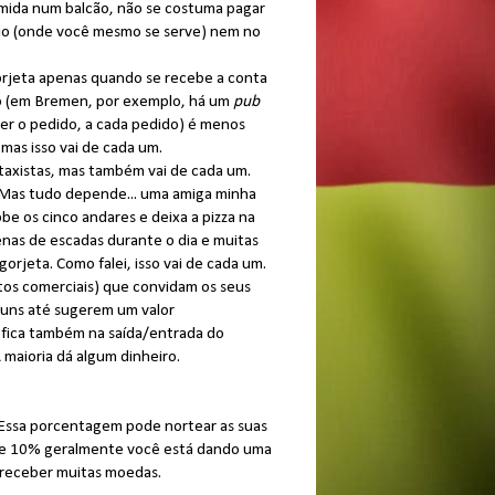
omida num balcão, não se costuma pagar
ário (onde você mesmo se serve) nem no
rjeta apenas quando se recebe a conta
ido (em Bremen, por exemplo, há um
pub
ber o pedido, a cada pedido) é menos
mas isso vai de cada um.
taxistas, mas também vai de cada um.
 Mas tudo depende... uma amiga minha
e os cinco andares e deixa a pizza na
enas de escadas durante o dia e muitas
orjeta. Como falei, isso vai de cada um.
tos comerciais) que convidam os seus
lguns até sugerem um valor
 fica também na saída/entrada do
maioria dá algum dinheiro.
Essa porcentagem pode nortear as suas
 e 10% geralmente você está dando uma
o receber muitas moedas.