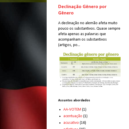
Declinação Gênero por
Gênero
A declinação no alemão afeta muito
pouco os substantivos. Quase sempre
afeta apenas as palavras que
acompanham os substantivos
(artigos, po...
Assuntos abordados
AA-VOTEM
(1)
acentuação
(1)
acusativo
(16)