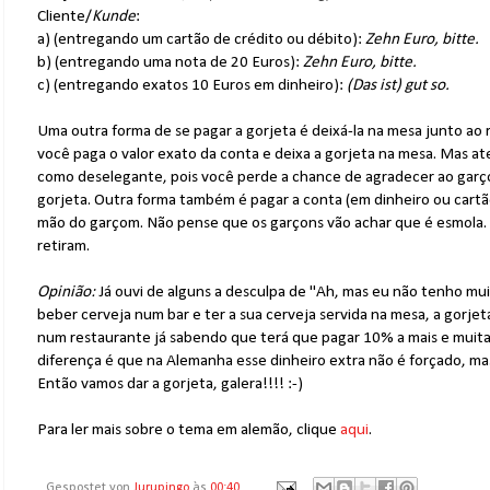
Cliente/
Kunde
:
a) (entregando um cartão de crédito ou débito):
Zehn Euro, bitte.
b) (entregando uma nota de 20 Euros):
Zehn Euro, bitte.
c) (entregando exatos 10 Euros em dinheiro):
(Das ist) gut so.
Uma outra forma de se pagar a gorjeta é deixá-la na mesa junto ao
você paga o valor exato da conta e deixa a gorjeta na mesa. Mas at
como deselegante, pois você perde a chance de agradecer ao garç
gorjeta. Outra forma também é pagar a conta (em dinheiro ou cart
mão do garçom. Não pense que os garçons vão achar que é esmola
retiram.
Opinião:
Já ouvi de alguns a desculpa de "Ah, mas eu não tenho mui
beber cerveja num bar e ter a sua cerveja servida na mesa, a gorjet
num restaurante já sabendo que terá que pagar 10% a mais e muit
diferença é que na Alemanha esse dinheiro extra não é forçado, mas e
Então vamos dar a gorjeta, galera!!!! :-)
Para ler mais sobre o tema em alemão, clique
aqui
.
Gespostet von
Jurupingo
às
00:40