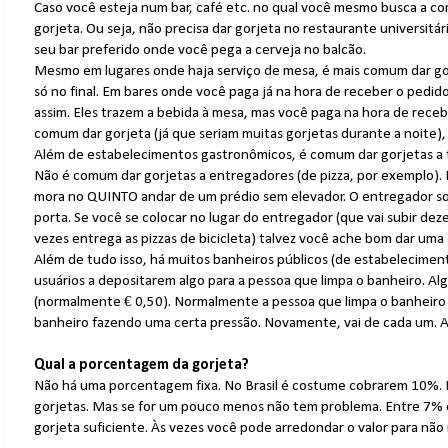
Caso você esteja num bar, café etc. no qual você mesmo busca a c
gorjeta. Ou seja, não precisa dar gorjeta no restaurante universit
seu bar preferido onde você pega a cerveja no balcão.
Mesmo em lugares onde haja serviço de mesa, é mais comum dar go
só no final. Em bares onde você paga já na hora de receber o ped
assim. Eles trazem a bebida à mesa, mas você paga na hora de rece
comum dar gorjeta (já que seriam muitas gorjetas durante a noite), 
Além de estabelecimentos gastronômicos, é comum dar gorjetas a 
Não é comum dar gorjetas a entregadores (de pizza, por exemplo).
mora no QUINTO andar de um prédio sem elevador. O entregador sob
porta. Se você se colocar no lugar do entregador (que vai subir dez
vezes entrega as pizzas de bicicleta) talvez você ache bom dar uma g
Além de tudo isso, há muitos banheiros públicos (de estabelecimen
usuários a depositarem algo para a pessoa que limpa o banheiro. A
(normalmente € 0,50). Normalmente a pessoa que limpa o banheiro
banheiro fazendo uma certa pressão. Novamente, vai de cada um. A 
Qual a porcentagem da gorjeta?
Não há uma porcentagem fixa. No Brasil é costume cobrarem 10%. 
gorjetas. Mas se for um pouco menos não tem problema. Entre 7%
gorjeta suficiente. Às vezes você pode arredondar o valor para nã