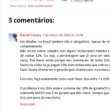
Marcadores:
Vida na Alemanha
3 comentários:
Daniel Cassus
7 de março de 2016 às 10:08
Um detalhe: no Brasil também não é obrigatório. Apesar de vir
completamente.
Não sei em outras cidades, mas alguns restaurantes metidos e
de cobrar 12%. Ou seja, a percentagem que já seria um valor
caro), fica maior ainda porque eles inventaram de botar DOU
favor) na conta. Eu já paguei 10% num restaurante que cobrou
fazer. Quase chamaram o gerente (pois chamassem, eu estava c
Fora isto, faço exatamente como você falou: dou entre 7 e 10%
O problema é nos EUA onde é costume dar 20% de gorjeta!!! L
realmente MUITO mal. É da gorjeta que eles vivem. Sempre qu
fico com pena do meu bolso.
Responder