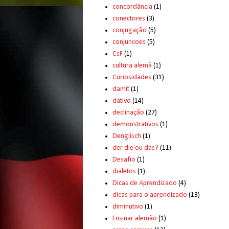
concordância
(1)
conectores
(3)
conjugação
(5)
conjuncoes
(5)
CsF
(1)
cultura alemã
(1)
Curiosidades
(31)
damit
(1)
dativo
(14)
declinação
(27)
demonstrativos
(1)
Denglisch
(1)
der die ou das?
(11)
Desafio
(1)
dialetos
(1)
Dicas de Aprendizado
(4)
dicas para o aprendizado
(13)
diminutivo
(1)
Ensinar alemão
(1)