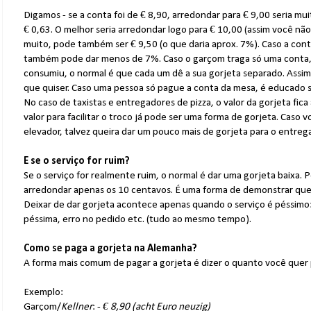
Digamos - se a conta foi de € 8,90, arredondar para € 9,00 seria m
€ 0,63. O melhor seria arredondar logo para € 10,00 (assim você n
muito, pode também ser € 9,50 (o que daria aprox. 7%). Caso a cont
também pode dar menos de 7%. Caso o garçom traga só uma conta,
consumiu, o normal é que cada um dê a sua gorjeta separado. Assim c
que quiser. Caso uma pessoa só pague a conta da mesa, é educado se
No caso de taxistas e entregadores de pizza, o valor da gorjeta fica 
valor para facilitar o troco já pode ser uma forma de gorjeta. Cas
elevador, talvez queira dar um pouco mais de gorjeta para o entreg
E se o serviço for ruim?
Se o serviço for realmente ruim, o normal é dar uma gorjeta baixa. 
arredondar apenas os 10 centavos. É uma forma de demonstrar que
Deixar de dar gorjeta acontece apenas quando o serviço é péssimo
péssima, erro no pedido etc. (tudo ao mesmo tempo).
Como se paga a gorjeta na Alemanha?
A forma mais comum de pagar a gorjeta é dizer o quanto você quer 
Exemplo:
Garçom/
Kellner
: -
€ 8,90 (acht Euro neuzig)