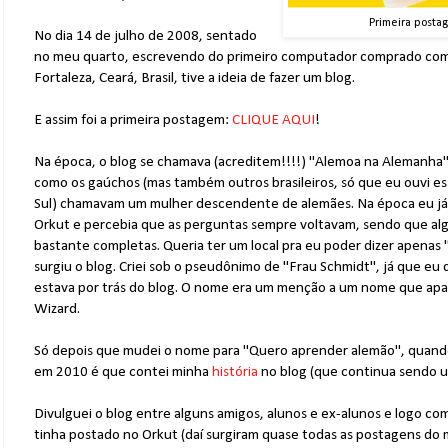
Primeira posta
No dia 14 de julho de 2008, sentado
no meu quarto, escrevendo do primeiro computador comprado com 
Fortaleza, Ceará, Brasil, tive a ideia de fazer um blog.
E assim foi a primeira postagem:
CLIQUE AQUI
!
Na época, o blog se chamava (acreditem!!!!) "Alemoa na Alemanha".
como os gaúchos (mas também outros brasileiros, só que eu ouvi es
Sul) chamavam um mulher descendente de alemães. Na época eu já
Orkut e percebia que as perguntas sempre voltavam, sendo que al
bastante completas. Queria ter um local pra eu poder dizer apenas 
surgiu o blog. Criei sob o pseudônimo de "Frau Schmidt", já que eu 
estava por trás do blog. O nome era um menção a um nome que aparec
Wizard.
Só depois que mudei o nome para "Quero aprender alemão", quando o
em 2010 é que contei minha
história
no blog (que continua sendo um
Divulguei o blog entre alguns amigos, alunos e ex-alunos e logo co
tinha postado no Orkut (daí surgiram quase todas as postagens do