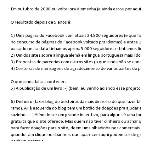
Em outubro de 2008 eu voltei pra Alemanha (e ainda estou por aqui
O resultado depois de 5 anos é:
1) Uma página do Facebook com atuais 24.800 seguidores (e que fi
no concurso de páginas do Facebook voltado pra idiomas) e entre 1
passado nesta data tínhamos aprox. 5.000 seguidores e tínhamos fi
2) Um dos sites sobre a língua alemã em língua portuguesa mais lido
3) Propostas de parcerias com outros sites (o que ainda não se conc
4) Centenas de mensagens de agradecimento de várias partes do p
O que ainda falta acontecer:
5) A publicação de um livro :-) (bem, eu venho adiando esse projeto, 
6) Dinheiro (fazer blog de besteiras dá mais dinheiro do que fazer b
ramo). Ali à esquerda do blog tem um botão de doações pra ajudar e
sozinho... :-) Além de ser um grande incentivo, para alguns é uma f
gratuita que o site oferece. Mas quem não tiver dinheiro ou achar 
para fazer doações para o site, deem uma olhadinha nos comerciais
quando. Um clique nos banners que aparecem aqui podem ser de g