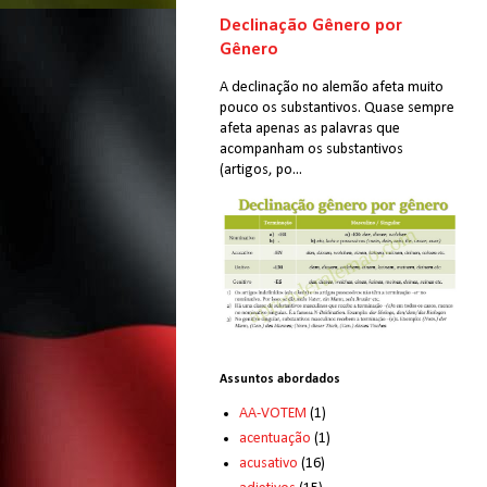
Declinação Gênero por
Gênero
A declinação no alemão afeta muito
pouco os substantivos. Quase sempre
afeta apenas as palavras que
acompanham os substantivos
(artigos, po...
Assuntos abordados
AA-VOTEM
(1)
acentuação
(1)
acusativo
(16)