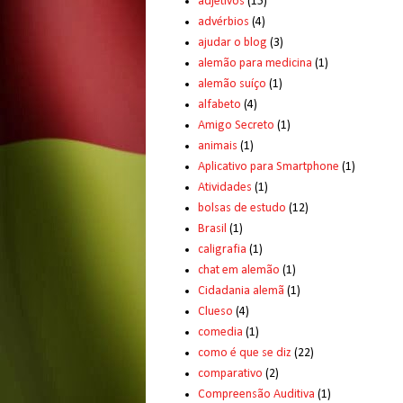
adjetivos
(15)
advérbios
(4)
ajudar o blog
(3)
alemão para medicina
(1)
alemão suíço
(1)
alfabeto
(4)
Amigo Secreto
(1)
animais
(1)
Aplicativo para Smartphone
(1)
Atividades
(1)
bolsas de estudo
(12)
Brasil
(1)
caligrafia
(1)
chat em alemão
(1)
Cidadania alemã
(1)
Clueso
(4)
comedia
(1)
como é que se diz
(22)
comparativo
(2)
Compreensão Auditiva
(1)