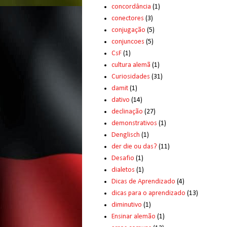
concordância
(1)
conectores
(3)
conjugação
(5)
conjuncoes
(5)
CsF
(1)
cultura alemã
(1)
Curiosidades
(31)
damit
(1)
dativo
(14)
declinação
(27)
demonstrativos
(1)
Denglisch
(1)
der die ou das?
(11)
Desafio
(1)
dialetos
(1)
Dicas de Aprendizado
(4)
dicas para o aprendizado
(13)
diminutivo
(1)
Ensinar alemão
(1)