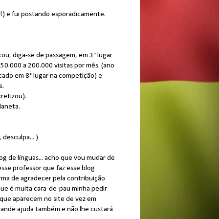
!) e fui postando esporadicamente.
cou, diga-se de passagem, em 3° lugar
50.000 a 200.000 visitas por mês. (ano
cado em 8° lugar na competição) e
s.
retizou).
laneta.
desculpa... )
log de línguas... acho que vou mudar de
sse professor que faz esse blog
orma de agradecer pela contribuição
que é muita cara-de-pau minha pedir
 que aparecem no site de vez em
rande ajuda também e não lhe custará