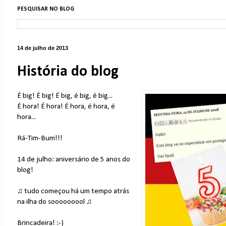
PESQUISAR NO BLOG
14 de julho de 2013
História do blog
É big! É big! É big, é big, é big...
É hora! É hora! É hora, é hora, é
hora...
Rá-Tim-Bum!!!
14 de julho: aniversário de 5 anos do
blog!
♫ tudo começou há um tempo atrás
na ilha do sooooooool ♫
Brincadeira! :-)