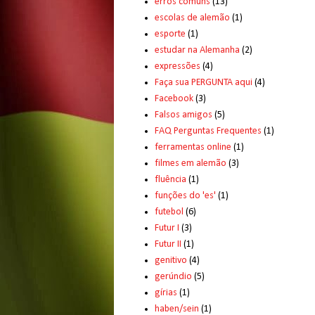
erros comuns
(13)
escolas de alemão
(1)
esporte
(1)
estudar na Alemanha
(2)
expressões
(4)
Faça sua PERGUNTA aqui
(4)
Facebook
(3)
Falsos amigos
(5)
FAQ Perguntas Frequentes
(1)
ferramentas online
(1)
filmes em alemão
(3)
fluência
(1)
funções do 'es'
(1)
futebol
(6)
Futur I
(3)
Futur II
(1)
genitivo
(4)
gerúndio
(5)
gírias
(1)
haben/sein
(1)