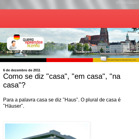
6 de dezembro de 2011
Como se diz "casa", "em casa", "na
casa"?
Para a palavra casa se diz "Haus". O plural de casa é
"Häuser".